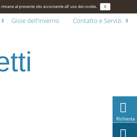
39 0471 96 23 71
info@penegalhof.com
Mappa
ei rimane al presente sito acconsente all' uso dei cookie.
X
Gioie dell’inverno
Contatto e Servizi
tti
Richiesta