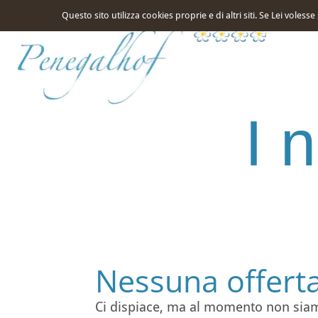
de
it
Questo sito utilizza cookies proprie e di altri siti. Se Lei voles
I 
Nessuna offerta
Ci dispiace, ma al momento non siam