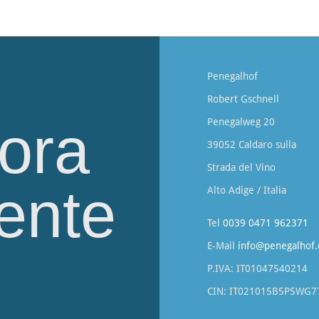
Penegalhof
Robert Gschnell
 ora
Penegalweg 20
39052 Caldaro sulla
Strada del Vino
ente
Alto Adige / Italia
Tel
0039 0471 962371
E-Mail
info@penegalhof
P.IVA: IT01047540214
CIN: IT021015B5P5WG7