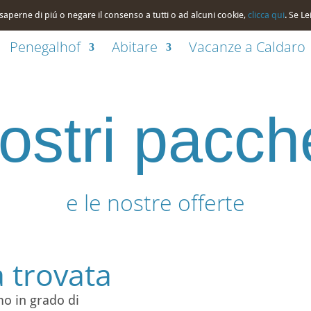
00
se saperne di piú o negare il consenso a tutti o ad alcuni cookie,
clicca qui
. Se L
Penegalhof
Abitare
Vacanze a Caldaro
nostri pacche
e le nostre offerte
 trovata
o in grado di